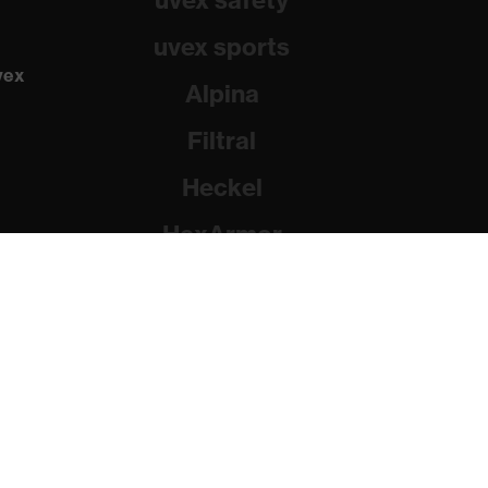
uvex safety
uvex sports
vex
Alpina
Filtral
Heckel
HexArmor
Rainer Winter Stiftung
dad