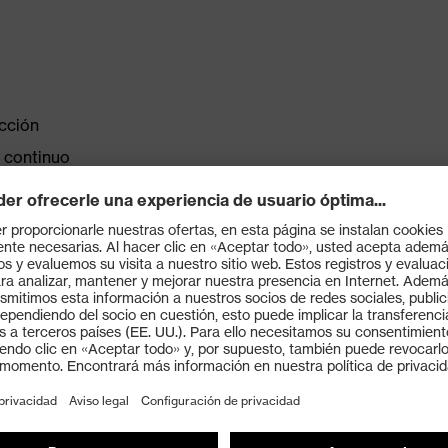
cción
 continuo
ño mediante una rueda de ajuste
negro
Antiempañante