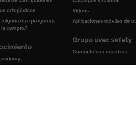
eda de distribuidores
Catálogos y folletos
os ortopédicos
Vídeos
e alguna otra preguntas
Aplicaciones móviles de u
 la compra?
Grupo uvex safety
ocimiento
Contacte con nosotros
 academy
s y directrices
Contacto
ficados
Ofertas de trabajo
Aviso legal
Política de privaci
Boletín
Suscribirse