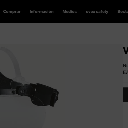
Comprar
Información
Medios
uvex safety
Soste
V
Nú
E