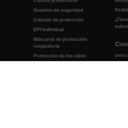
Búsqu
Cascos protectores
Pedid
Guantes de seguridad
¿Tien
Calzado de protección
sobre
EPI individual
Máscaras de protección
Con
respiratoria
uvex
Protección de los oídos
Norma
Ropa de protección y ropa de
trabajo
Certi
Asesoramiento de
productos
De la cabeza a los pies: uvex
Safety Expert System
Protección para las manos: uvex