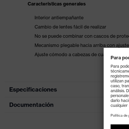
Características generales
Interior antiempañante
Cambio de lentes fácil de realizar
No se puede combinar con cascos de prote
Mecanismo plegable hacia arriba con ajuste
Ajuste cómodo a cabezas de cualquier tama
Especificaciones
Documentación
color de búsqueda (filtro)
Recubrimiento
Hoja de datos