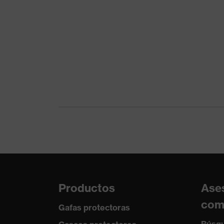
Transmisión
Protección UV
Cierre
Productos
Ase
com
Gafas protectoras