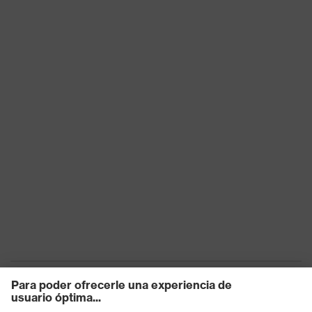
Tecnología multicomponente
uvex
W 166 34 FT CE - 2C-1,2 W 1 FT
Identificación
KN CE