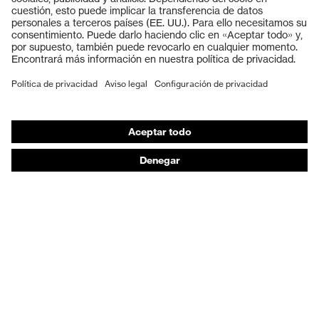
Cascos protectores
Guantes de seguridad
Calzado de protección
EPI individual
Máscaras de protección respiratoria
Protección de los oídos
Ropa de protección y ropa de trabajo
Asesoramiento de productos
De la cabeza a los pies: uvex Safety Expert System
Protección para las manos: uvex Chemical Expert
System
Protección respiratoria: uvex Respiratory Expert
System