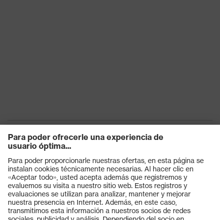
producto
Cierre
Cierre de botón, Cremallera
OEKO-TEX® STANDARD 100
Certificados
(24.HDE.31919)
Productos
Gafas protectoras