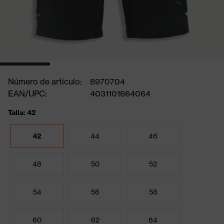
Número de artículo:
8970704
EAN/UPC:
4031101664064
Talla: 42
42
44
46
48
50
52
54
56
58
60
62
64