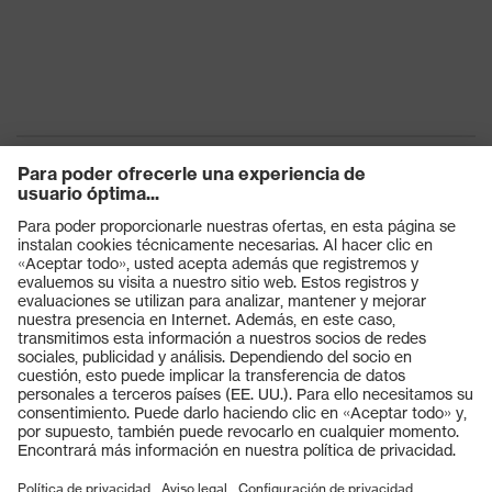
producto
Clase de
producto:
-
subtipos
Tipo de
Chaqueta
producto
Subtipos de
tipo de
Chaqueta de trabajo
producto
Productos
Cierre
Cremallera
Gafas protectoras
Cascos protectores
OEKO-TEX® STANDARD 100
Certificados
(18.HCN.32524)
Guantes de seguridad
Calzado de protección
EPI individual