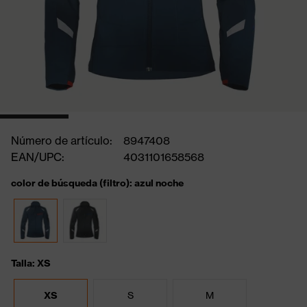
Número de artículo:
8947408
EAN/UPC:
4031101658568
color de búsqueda (filtro): azul noche
Talla: XS
XS
S
M