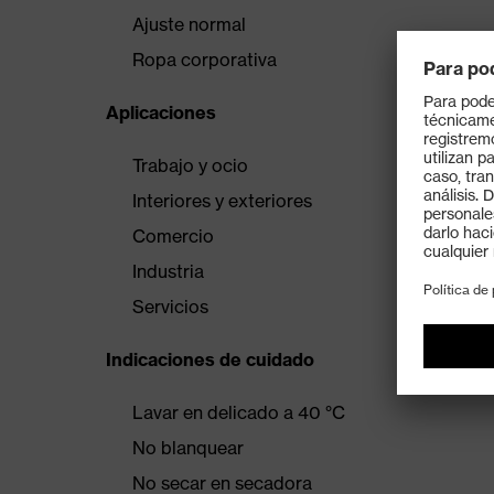
Ajuste normal
Ropa corporativa
Aplicaciones
Trabajo y ocio
Interiores y exteriores
Comercio
Industria
Servicios
Indicaciones de cuidado
Lavar en delicado a 40 °C
No blanquear
No secar en secadora