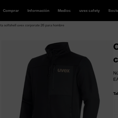
Comprar
Información
Medios
uvex safety
Soste
a softshell uvex corporate 26 para hombre
C
c
Nú
E
Ta