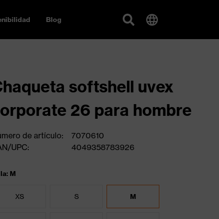
nibilidad
Blog
haqueta softshell uvex
orporate 26 para hombre
mero de artículo:
7070610
AN/UPC:
4049358783926
lla: M
XS
S
M