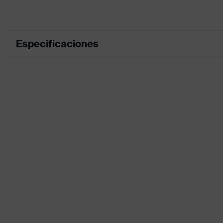
Especificaciones
Color de marketing
grafito
color de búsqueda (filtro)
negro
Cuello
Equipamiento
pernera
Idoneidad para el entorno de trabajo
seco, 
Sexo
Homb
Material de la lámina
Poliur
Material del interior
Poliés