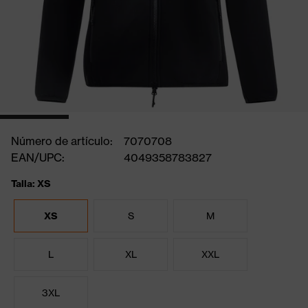
Número de artículo:
7070708
EAN/UPC:
4049358783827
Talla: XS
XS
S
M
L
XL
XXL
3XL