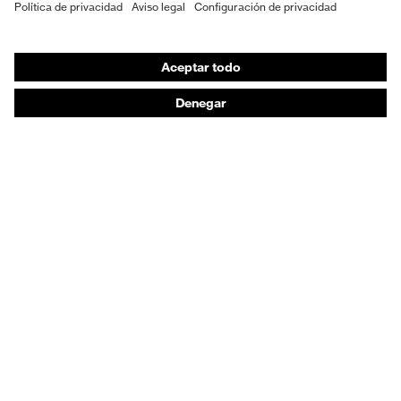
EPI individual
Máscaras de protección respiratoria
Protección de los oídos
Ropa de protección y ropa de trabajo
Asesoramiento de productos
De la cabeza a los pies: uvex Safety Expert System
Protección para las manos: uvex Chemical Expert
System
Protección respiratoria: uvex Respiratory Expert
System
Protección ocular: Configurador de gafas
protectoras
Tecnologías