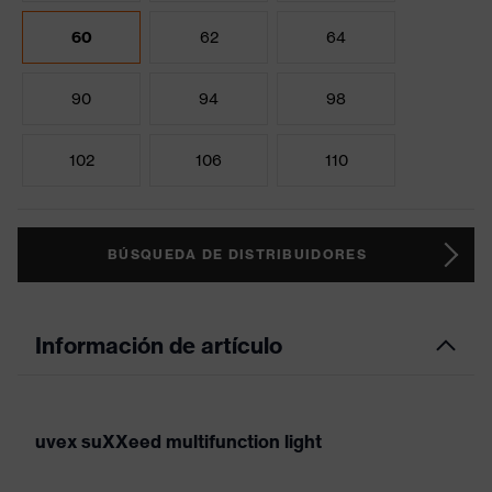
60
62
64
90
94
98
102
106
110
BÚSQUEDA DE DISTRIBUIDORES
Información de artículo
uvex suXXeed multifunction light