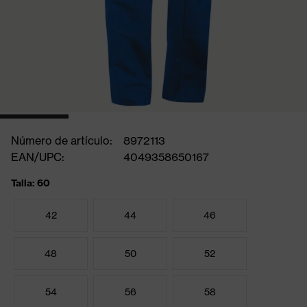
Número de artículo:
8972113
EAN/UPC:
4049358650167
Talla: 60
42
44
46
48
50
52
54
56
58