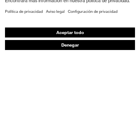
EPI individual
Máscaras de protección respiratoria
Protección de los oídos
Ropa de protección y ropa de trabajo
Asesoramiento de productos
De la cabeza a los pies: uvex Safety Expert System
Protección para las manos: uvex Chemical Expert
System
Protección respiratoria: uvex Respiratory Expert
System
Protección ocular: Configurador de gafas
protectoras
Tecnologías