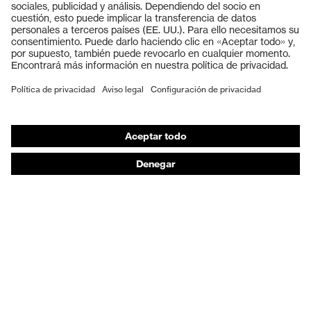
Cascos protectores
Guantes de seguridad
Calzado de protección
EPI individual
Máscaras de protección respiratoria
Protección de los oídos
Ropa de protección y ropa de trabajo
Asesoramiento de productos
De la cabeza a los pies: uvex Safety Expert System
Protección para las manos: uvex Chemical Expert
System
Protección respiratoria: uvex Respiratory Expert
System