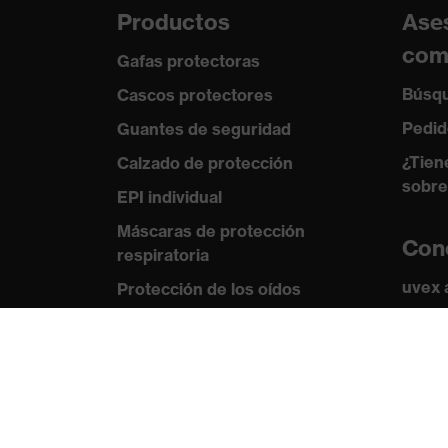
Productos
Ase
com
Gafas protectoras
Búsqu
Cascos protectores
Pedid
Guantes de seguridad
¿Tien
Calzado de protección
sobre
EPI individual
Máscaras de protección
Con
respiratoria
uvex
Protección de los oídos
Norma
Ropa de protección y ropa de
trabajo
Certi
Asesoramiento de
productos