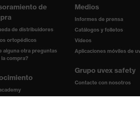
soramiento de
Medios
pra
Informes de prensa
eda de distribuidores
Catálogos y folletos
os ortopédicos
Vídeos
e alguna otra preguntas
Aplicaciones móviles de u
 la compra?
Grupo uvex safety
ocimiento
Contacte con nosotros
 academy
s y directrices
Contacto
ficados
Ofertas de trabajo
Aviso legal