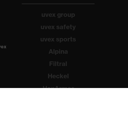
uvex group
uvex safety
uvex sports
vex
Alpina
Filtral
Heckel
HexArmor
Rainer Winter Stiftung