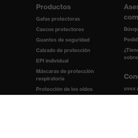
Productos
Ase
com
Gafas protectoras
Búsqu
Cascos protectores
Pedid
Guantes de seguridad
¿Tien
Calzado de protección
sobre
EPI individual
Máscaras de protección
Con
respiratoria
uvex
Protección de los oídos
Norma
Ropa de protección y ropa de
trabajo
Certi
Asesoramiento de
productos