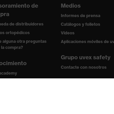
soramiento de
Medios
pra
Informes de prensa
eda de distribuidores
Catálogos y folletos
os ortopédicos
Vídeos
e alguna otra preguntas
Aplicaciones móviles de u
 la compra?
Grupo uvex safety
ocimiento
Contacte con nosotros
 academy
s y directrices
Contacto
ficados
Ofertas de trabajo
Aviso legal