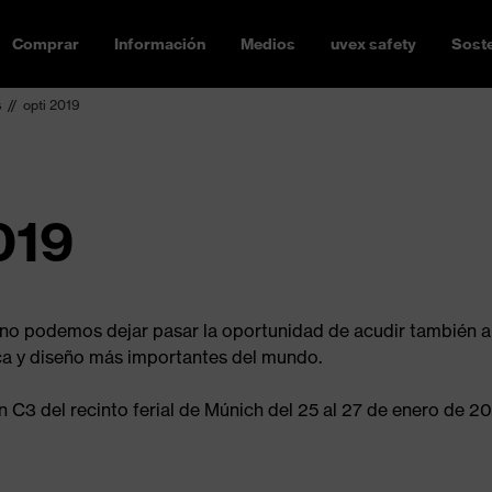
Comprar
Información
Medios
uvex safety
Soste
s
opti 2019
019
, no podemos dejar pasar la oportunidad de acudir también a
ica y diseño más importantes del mundo.
n C3 del recinto ferial de Múnich del 25 al 27 de enero de 20