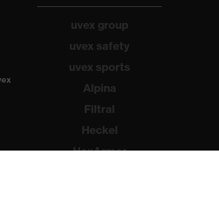
uvex group
uvex safety
uvex sports
vex
Alpina
Filtral
Heckel
HexArmor
Rainer Winter Stiftung