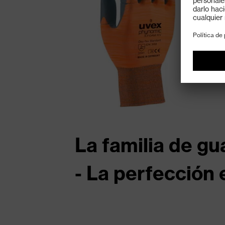
La familia de g
- La perfección