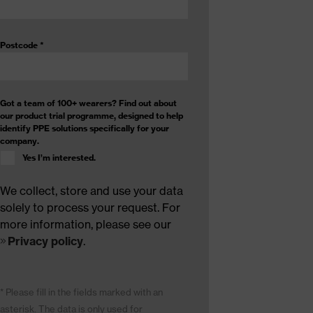
Postcode
*
Got a team of 100+ wearers? Find out about
our product trial programme, designed to help
identify PPE solutions specifically for your
company.
Yes I’m interested.
We collect, store and use your data
solely to process your request. For
more information, please see our
Privacy policy
.
* Please fill in the fields marked with an
asterisk. The data is only used for