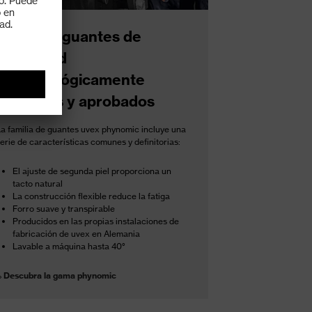
Gama de guantes de
seguridad
dermatológicamente
probados y aprobados
La familia de guantes uvex phynomic incluye una
erie de características comunes y definitorias:
El ajuste de segunda piel proporciona un
tacto natural
La construcción flexible reduce la fatiga
Forro suave y transpirable
Producidos en las propias instalaciones de
fabricación de uvex en Alemania
Lavable a máquina hasta 40°
Descubra la gama phynomic