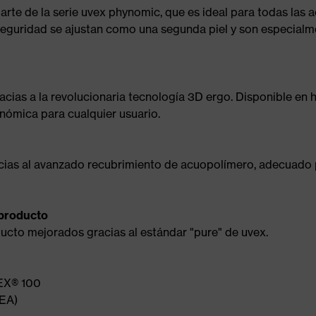
te de la serie uvex phynomic, que es ideal para todas las ac
seguridad se ajustan como una segunda piel y son especialmen
racias a la revolucionaria tecnología 3D ergo. Disponible en
nómica para cualquier usuario.
ias al avanzado recubrimiento de acuopolímero, adecuado
 producto
ducto mejorados gracias al estándar "pure" de uvex.
EX® 100
TEA)