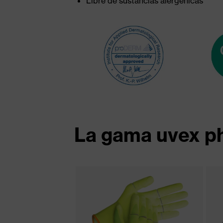
Libre de sustancias alergénicas
La gama uvex p