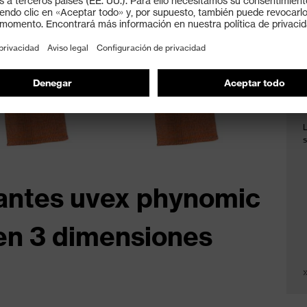
s
uantes uvex phynomic
 en 3 dimensiones