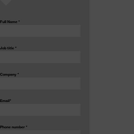
Full Name
*
Job title
*
Company
*
Email
*
Phone number
*