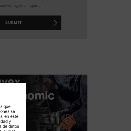
answering your inquiry.
SUBMIT