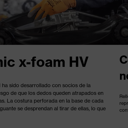
C
ic x-foam HV
n
 ha sido desarrollado con socios de la
riesgo de que los dedos queden atrapados en
Rel
as. La costura perforada en la base de cada
rep
uante se desprendan al tirar de ellas, lo que
con