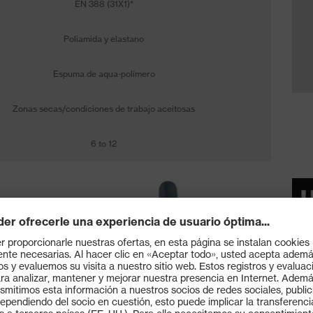
EN 388 (31X1)*
Poliamida y elastano
Espuma de aqua-polímero
Zonas secas/condiciones de trabajo aceitosas
6 to 12