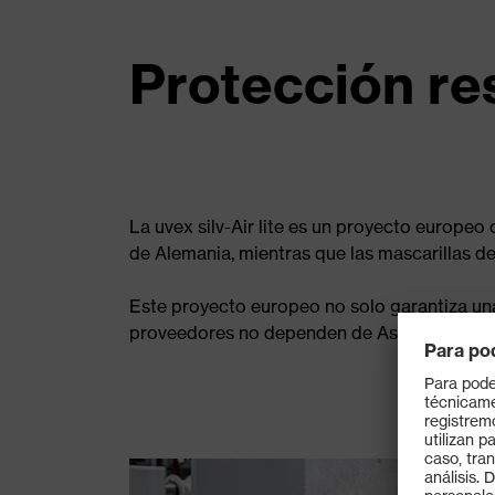
Protección re
La uvex silv-Air lite es un proyecto europeo
de Alemania, mientras que las mascarillas d
Este proyecto europeo no solo garantiza una
proveedores no dependen de Asia oriental y, 