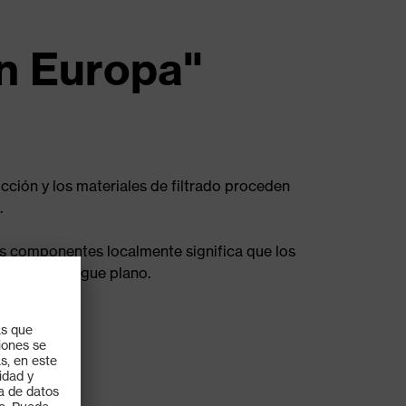
en Europa"
ucción y los materiales de filtrado proceden
.
os componentes localmente significa que los
rilla de pliegue plano.