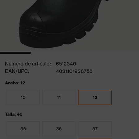
Número de artículo:
6512340
EAN/UPC:
4031101936758
Ancho: 12
10
11
12
Talla: 40
35
36
37