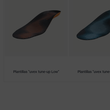
Premios
"Innovation, High Quality, Des
2017"
Denominación
de familia de
uvex 2
productos
Antiperforación
Plantilla no metálica uvex xe
Plantilla
Plantilla de confort climático 
Forro
Tejido de malla
Plantillas "uvex tune-up Low"
Plantillas "uvex tun
Sexo
Mujer, Hombre
Incluido
1 par de zapatos de protecció
Material de la
Poliuretano de doble densida
suela