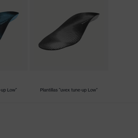
ign, Funktionalität, Ergonomie", Plus X Award "Bestes Produkt
nova®
uvex 1/uvex 2
e-up Low"
Plantillas "uvex tune-up Low"
n
d (PU/PU)