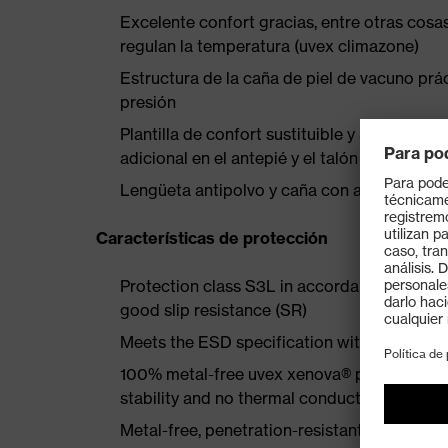
Excelente confort gracias, entre otras cosas
regulan la temperatura (uvex climazone)
Estructura de la caña de piel de vacuno prá
presión
Plantilla de confort sustituible y antiestá
adicional en el antepié y el talón
Lengüeta antipolvo y caña con acolchado b
Características de protección
Protection class S3L in accordance with EN
good slip resistance (SR)
Meets the ESD specification with a volume
100% metal-free uvex xenova® protective t
stability and no thermal conductivity
Metal-free, penetration-resistant uvex xenov