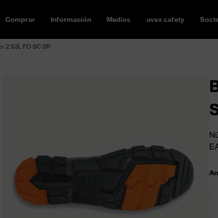
Comprar
Información
Medios
uvex safety
Soste
ex 2 S3L FO SC SR
B
Nú
E
An