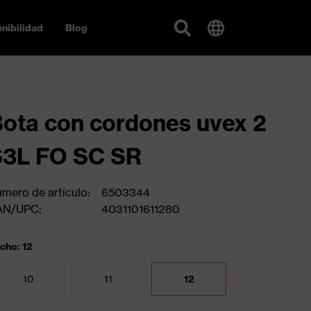
nibilidad
Blog
ota con cordones uvex 2
S3L FO SC SR
mero de artículo:
6503344
AN/UPC:
4031101611280
cho: 12
10
11
12