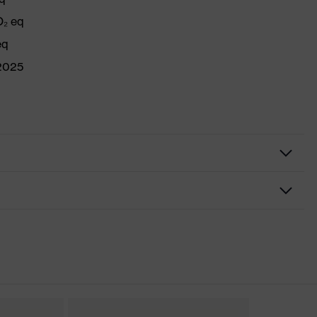
O₂ eq
eq
/2025
ela perfilada, Elementos reflectantes, Suela antimarcas,
grado en la suela, Zona del talón cerrada, Lengüeta antipolvo
Design Award Special 2016, Plus X Award 2016/2017