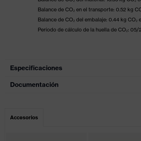
Balance de CO₂ en el transporte: 0.52 kg C
Balance de CO₂ del embalaje: 0.44 kg CO₂ 
Período de cálculo de la huella de CO₂: 05
Especificaciones
Documentación
color de
búsqueda
negro, naranja
(filtro)
Tabla de medidas
Caña con acolchado blando, Su
Hoja de datos
Accesorios
Equipamiento
Contrafuerte para tobillo inte
con acolchado blando
iF Gold Award 2016, German 