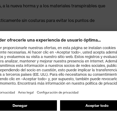
, a la nueva horma y a los materiales transpirables que
cticamente sin costuras para evitar los puntos de
tica con sistema de control de humedad y amortiguación
lando
 ISO 20345:2022 with additional marking for very
 resistance of less than 100 megaohms
oe cap — compact, anatomical shape, with good lateral
a® midsole — does not restrict the flexibility of the