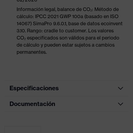
Información legal, balance de CO₂: Método de
cálculo: IPCC 2021 GWP 100a (basado en ISO
14067) SimaPro 9.6.0.1, base de datos ecoinvent
3.10. Rango: cradle to customer. Los valores
CO₂ especificados son válidos para el periodo
de cálculo y pueden estar sujetos a cambios
permanentes.
Especificaciones
Documentación
color de
búsqueda
negro, naranja
(filtro)
Hoja de datos
Información
Tabla de medidas
Adecuado para alérgicos al