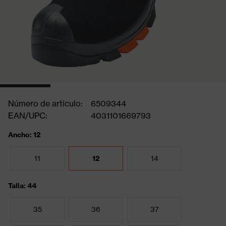
Número de artículo:
6509344
EAN/UPC:
4031101669793
Ancho: 12
11
12
14
Talla: 44
35
36
37