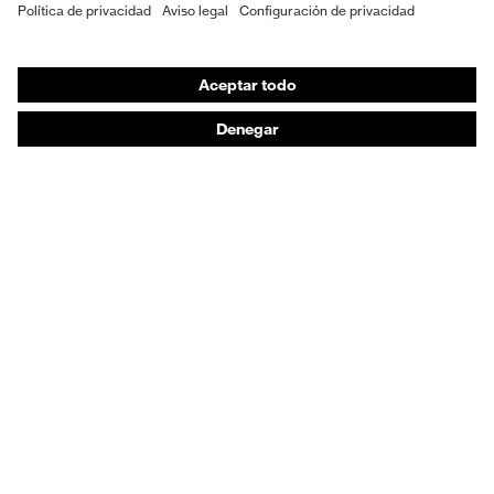
EPI individual
Máscaras de protección respiratoria
Protección de los oídos
Ropa de protección y ropa de trabajo
Asesoramiento de productos
De la cabeza a los pies: uvex Safety Expert System
Protección para las manos: uvex Chemical Expert
System
Protección respiratoria: uvex Respiratory Expert
System
Protección ocular: Configurador de gafas
protectoras
Tecnologías