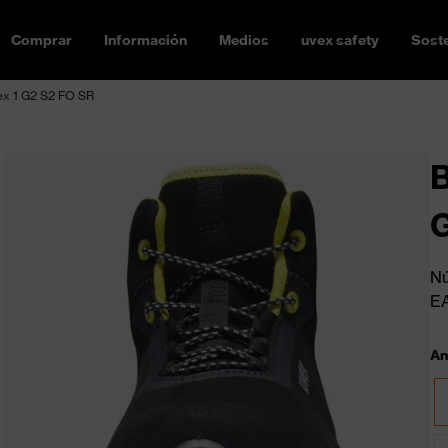
Comprar
Información
Medios
uvex safety
Soste
ex 1 G2 S2 FO SR
B
Nú
E
An