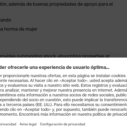
 talón, además de buenas propiedades de apoyo para el
lando
una horma de mujer
provides outstanding shock-absorption properties at
ergy over the entire midsole and optimum stability
ates the latest biomechanical research, is highly
sistance, while the tread is particularly suited to
 resistance of less than 100 megaohms
protective toe cap — compact, anatomical shape, with
tivity, for more toe room and an optimum fit