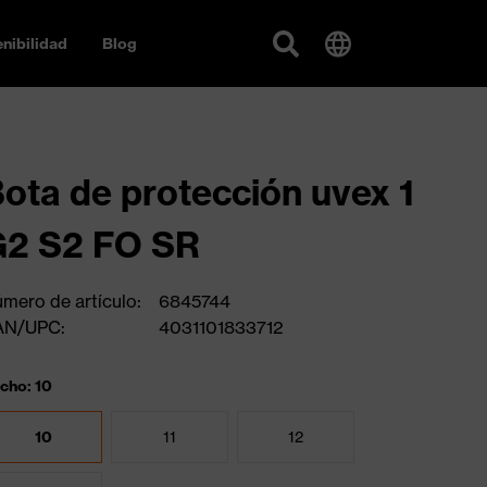
nibilidad
Blog
ota de protección uvex 1
G2 S2 FO SR
mero de artículo:
6845744
AN/UPC:
4031101833712
cho: 10
10
11
12