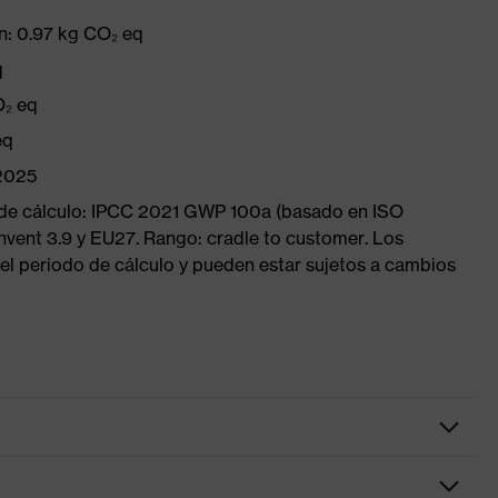
n: 0.97 kg CO₂ eq
q
O₂ eq
eq
/2025
 de cálculo: IPCC 2021 GWP 100a (basado en ISO
nvent 3.9 y EU27. Rango: cradle to customer. Los
el periodo de cálculo y pueden estar sujetos a cambios