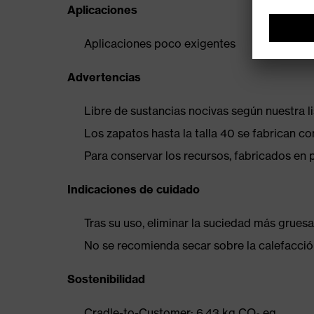
Aplicaciones
Aplicaciones poco exigentes
Advertencias
Libre de sustancias nocivas según nuestra l
Los zapatos hasta la talla 40 se fabrican c
Para conservar los recursos, fabricados en 
Indicaciones de cuidado
Tras su uso, eliminar la suciedad más gruesa
No se recomienda secar sobre la calefacción
Sostenibilidad
Cradle-to-Customer: 6.43 kg CO₂ eq