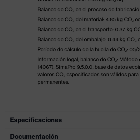
Balance de CO₂ en el proceso de fabricació
Balance de CO₂ del material: 4.65 kg CO₂ e
Balance de CO₂ en el transporte: 0.37 kg C
Balance de CO₂ del embalaje: 0.44 kg CO₂ 
Período de cálculo de la huella de CO₂: 05
Información legal, balance de CO₂: Método
14067), SimaPro 9.5.0.0, base de datos ecoi
valores CO₂ especificados son válidos para 
permanentes.
Especificaciones
Documentación
Color de
lima