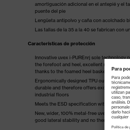
amortiguación adicional en el antepié y el
puente del pie
Lengüeta antipolvo y caña con acolchado b
Las tallas de la 35 a la 40 se fabrican con 
Características de protección
Innovative uvex i-PUREnrj sole technology 
the forefoot and heel, excellent rebound en
thanks to the foamed heel basket
Ergonomically designed TPU outsole incorpor
durable and therefore offers excellent slip re
industrial floors
Meets the ESD specification with a volume
New, wider, 100% metal-free uvex xenova® 
good lateral stability and no thermal conduc