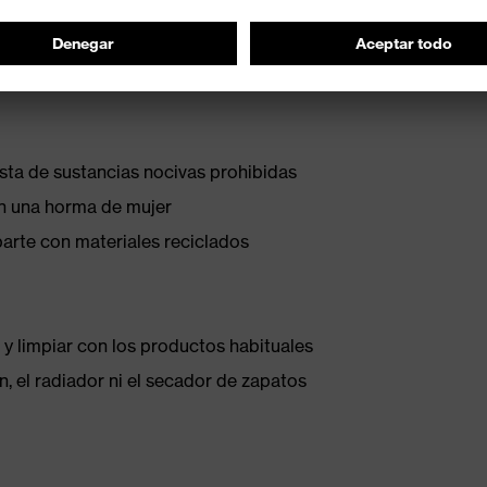
ista de sustancias nocivas prohibidas
on una horma de mujer
parte con materiales reciclados
 y limpiar con los productos habituales
, el radiador ni el secador de zapatos