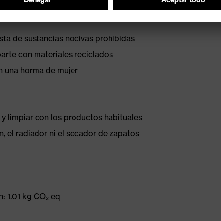
ista de sustancias nocivas prohibidas
parte con materiales reciclados
on una horma de mujer
 y limpiar con los productos habituales
, el radiador ni el secador de zapatos
: 1.01 kg CO₂ eq