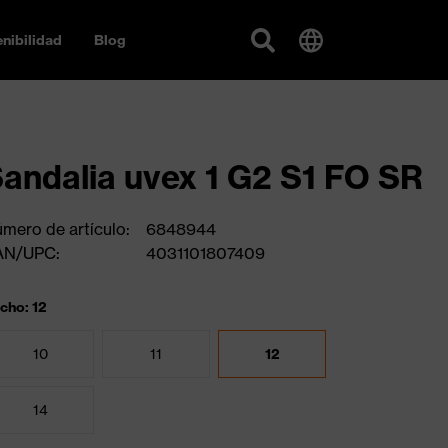
nibilidad
Blog
andalia uvex 1 G2 S1 FO SR
mero de artículo:
6848944
AN/UPC:
4031101807409
cho: 12
10
11
12
14