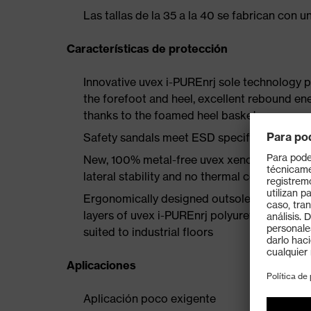
Las tallas de la 35 a la 40 se fabrican con 
Características de protección
Innovative uvex i-PUREnrj sole technology 
the forefoot and heel, excellent rebound en
thanks to the foamed heel basket
Safety sandals meet ESD specifications wi
New, 100% metal-free uvex xenova® protect
lateral stability and no thermal conductivit
Ergonomically designed outsole incorporate
layers of uvex i-PUREnrj polyurethane with ex
suited to industrial floors
Aplicaciones
Aplicación poco exigente