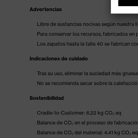
Advertencias
Libre de sustancias nocivas según nuestra l
Para conservar los recursos, fabricados en 
Los zapatos hasta la talla 40 se fabrican c
Indicaciones de cuidado
Tras su uso, eliminar la suciedad más gruesa
No se recomienda secar sobre la calefacción
Sostenibilidad
Cradle-to-Customer: 6.22 kg CO₂ eq
Balance de CO₂ en el proceso de fabricación
Balance de CO₂ del material: 4.41 kg CO₂ eq