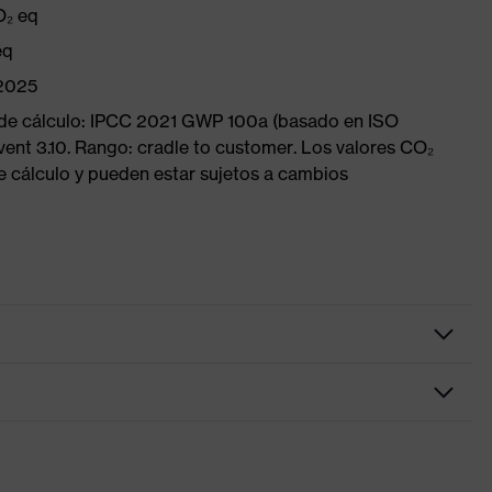
O₂ eq
eq
/2025
 de cálculo: IPCC 2021 GWP 100a (basado en ISO
vent 3.10. Rango: cradle to customer. Los valores CO₂
e cálculo y pueden estar sujetos a cambios