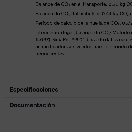
Balance de CO₂ en el transporte: 0.36 kg C
Balance de CO₂ del embalaje: 0.44 kg CO₂ 
Período de cálculo de la huella de CO₂: 06
Información legal, balance de CO₂: Método
14067) SimaPro 9.6.0.1, base de datos ecoin
especificados son válidos para el periodo d
permanentes.
Especificaciones
Documentación
color de
búsqueda
negro, rojo
(filtro)
Tabla de medidas
Información