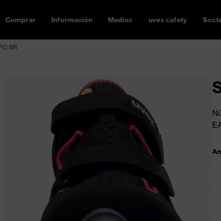
Comprar
Información
Medios
uvex safety
Soste
 FO SR
S
Nú
E
An