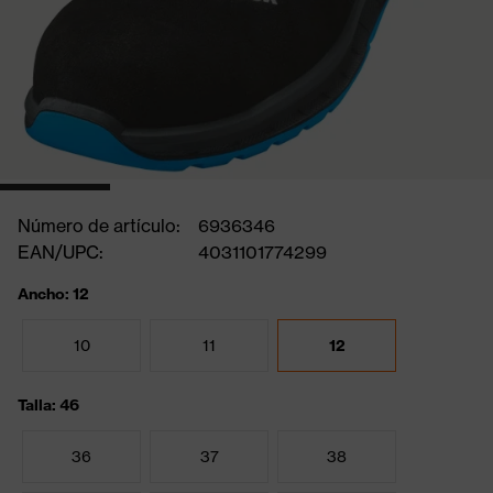
Número de artículo:
6936346
EAN/UPC:
4031101774299
Ancho: 12
10
11
12
Talla: 46
36
37
38