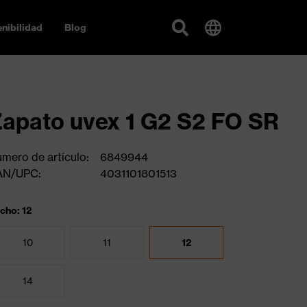
nibilidad
Blog
apato uvex 1 G2 S2 FO SR
mero de artículo:
6849944
AN/UPC:
4031101801513
cho: 12
10
11
12
14