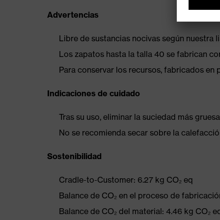
Advertencias
Libre de sustancias nocivas según nuestra l
Los zapatos hasta la talla 40 se fabrican c
Para conservar los recursos, fabricados en 
Indicaciones de cuidado
Tras su uso, eliminar la suciedad más gruesa
No se recomienda secar sobre la calefacción
Sostenibilidad
Cradle-to-Customer: 6.27 kg CO₂ eq
Balance de CO₂ en el proceso de fabricación
Balance de CO₂ del material: 4.46 kg CO₂ e