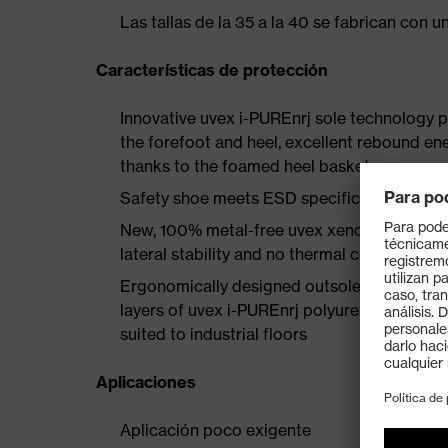
Las tallas de la 35 a la 40 se fabrican con 
Características de protección
Innovative uvex i-PUREnrj sole technology 
the forefoot and heel, excellent rebound en
thanks to the foamed heel basket
Safety shoe meets ESD specifications with
New, 100% metal-free uvex xenova® protect
lateral stability and no thermal conductivit
Ergonomically designed outsole incorporate
layers of uvex i-PUREnrj polyurethane with ex
suited to industrial floors
Aplicaciones
Aplicación poco exigente