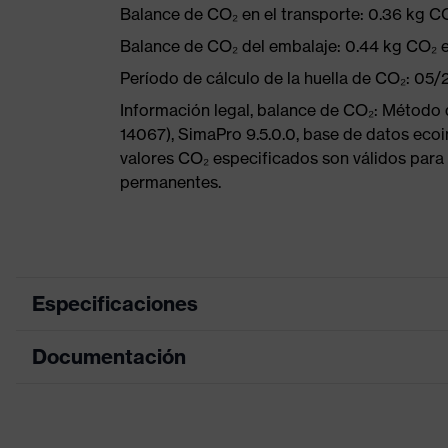
Balance de CO₂ en el transporte: 0.36 kg C
Balance de CO₂ del embalaje: 0.44 kg CO₂ 
Período de cálculo de la huella de CO₂: 05
Información legal, balance de CO₂: Método
14067), SimaPro 9.5.0.0, base de datos ecoi
valores CO₂ especificados son válidos para 
permanentes.
Especificaciones
Documentación
color de
búsqueda
negro, rojo
(filtro)
Tabla de medidas
Información