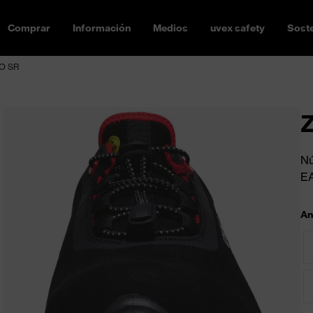
Comprar
Información
Medios
uvex safety
Soste
FO SR
Z
Nú
E
An