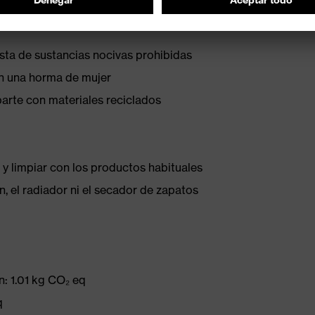
ista de sustancias nocivas prohibidas
on una horma de mujer
parte con materiales reciclados
 y limpiar con los productos habituales
, el radiador ni el secador de zapatos
: 1.01 kg CO₂ eq
q