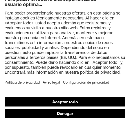
del talón (E), Antiperforación (P)
mecánicos
Clase de
S3
protección
Productos
Suela
uvex 1 sport
Gafas protectoras
Cascos protectores
uvex climazone, uvex
Tecnología
medicare+, Sistema uvex
uvex
Guantes de seguridad
xenova®
Calzado de protección
Cierre
Cordones de zapato
EPI individual
Máscaras de protección respiratoria
Puntera de plástico uvex
Puntera
xenova®
Protección de los oídos
Ropa de protección y ropa de trabajo
Asesoramiento de productos