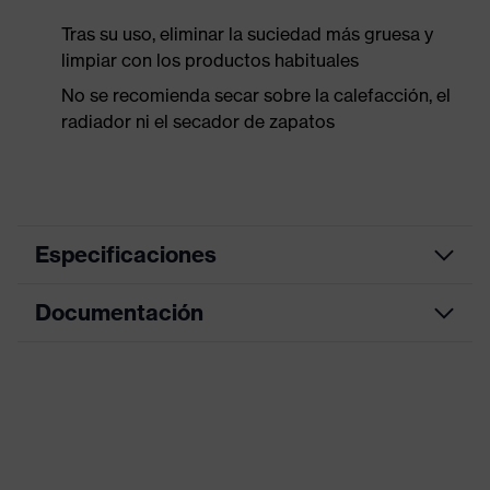
Tras su uso, eliminar la suciedad más gruesa y
limpiar con los productos habituales
No se recomienda secar sobre la calefacción, el
radiador ni el secador de zapatos
Especificaciones
Documentación
color de
búsqueda
negro
(filtro)
Tabla de medidas
Información
Hoja de datos
Adecuado para alérgicos al
sobre
cromo
alergenos
Declaración de conformidad CE