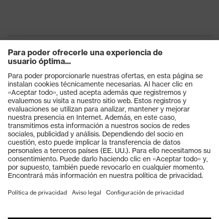
Protección
Resistencia al agua de la parte
contra la
superior del zapato (WRU)
humedad
Protección
Absorción de energía en la zona
contra riesgos
del talón (E), Antiperforación (P)
mecánicos
Clase de
S3
protección
Productos
Suela
uvex 1 sport
Gafas protectoras
Cascos protectores
uvex climazone, uvex
Tecnología
medicare+, Sistema uvex
Guantes de seguridad
uvex
xenova®
Calzado de protección
Cierre
Cordones de zapato
EPI individual
Máscaras de protección respiratoria
Puntera de plástico uvex
Puntera
xenova®