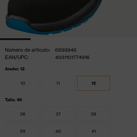
Número de artículo:
6939946
EAN/UPC:
4031101774916
Ancho: 12
10
11
12
Talla: 46
36
37
38
39
40
41