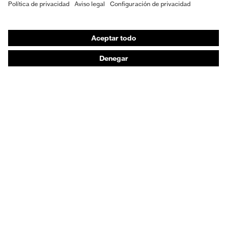
EPI individual
Máscaras de protección respiratoria
Protección de los oídos
Ropa de protección y ropa de trabajo
Asesoramiento de productos
De la cabeza a los pies: uvex Safety Expert System
Protección para las manos: uvex Chemical Expert
System
Protección respiratoria: uvex Respiratory Expert
System
Protección ocular: Configurador de gafas
protectoras
Tecnologías