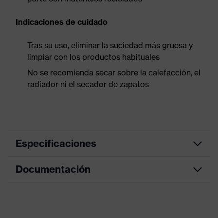
Indicaciones de cuidado
Tras su uso, eliminar la suciedad más gruesa y
limpiar con los productos habituales
No se recomienda secar sobre la calefacción, el
radiador ni el secador de zapatos
Especificaciones
Documentación
color de
búsqueda
gris, negro
(filtro)
Tabla de medidas
Información
Hoja de datos