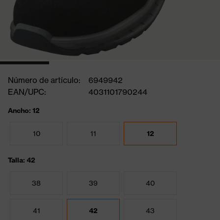
Número de artículo:
6949942
EAN/UPC:
4031101790244
Ancho: 12
10
11
12
Talla: 42
38
39
40
41
42
43