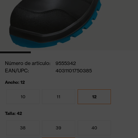
Número de artículo:
9555342
EAN/UPC:
4031101750385
Ancho: 12
10
11
12
Talla: 42
38
39
40