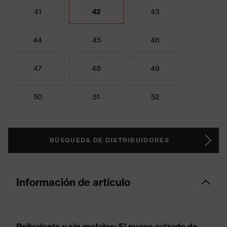
41
42
43
44
45
46
47
48
49
50
51
52
BÚSQUEDA DE DISTRIBUIDORES
Información de artículo
Polivalente y sin metales: El nuevo calzado de