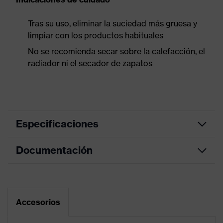
Tras su uso, eliminar la suciedad más gruesa y
limpiar con los productos habituales
No se recomienda secar sobre la calefacción, el
radiador ni el secador de zapatos
Especificaciones
Documentación
Color de
azul Francia
marketing
Tabla de medidas
color de
búsqueda
negro, azul
Hoja de datos
Accesorios
(filtro)