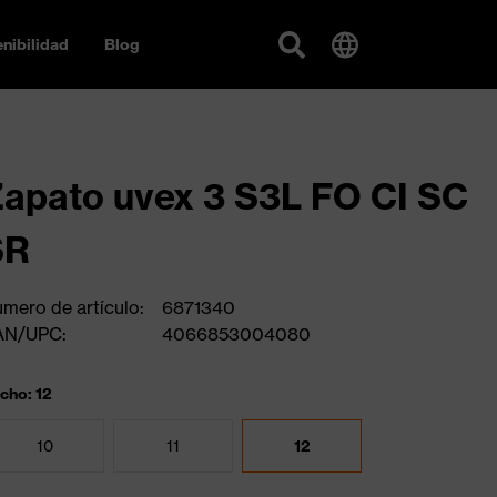
nibilidad
Blog
apato uvex 3 S3L FO CI SC
SR
mero de artículo:
6871340
AN/UPC:
4066853004080
cho: 12
10
11
12