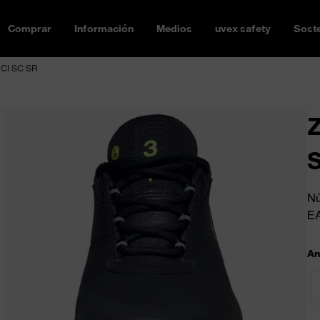
Comprar
Información
Medios
uvex safety
Soste
 CI SC SR
Z
Nú
E
An