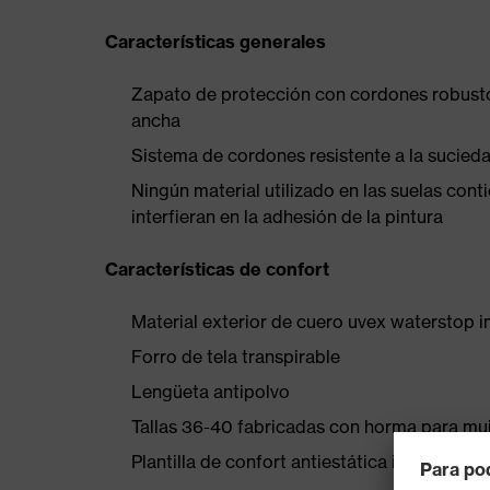
Características generales
Zapato de protección con cordones robusto
ancha
Sistema de cordones resistente a la sucied
Ningún material utilizado en las suelas conti
interfieran en la adhesión de la pintura
Características de confort
Material exterior de cuero uvex waterstop
Forro de tela transpirable
Lengüeta antipolvo
Tallas 36-40 fabricadas con horma para mu
Plantilla de confort antiestática intercambia