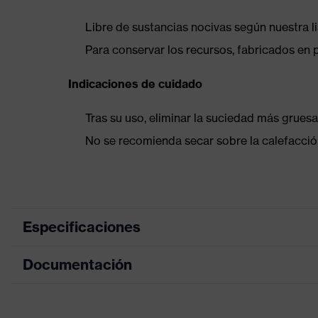
Libre de sustancias nocivas según nuestra l
Para conservar los recursos, fabricados en 
Indicaciones de cuidado
Tras su uso, eliminar la suciedad más gruesa
No se recomienda secar sobre la calefacción
Especificaciones
Documentación
color de
búsqueda
negro
(filtro)
Hoja de datos