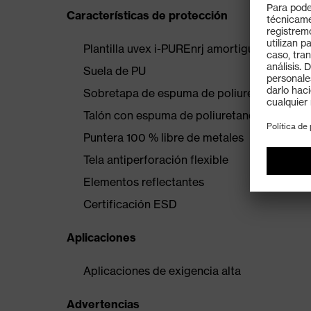
Características de protección
Plantilla uvex i-PUREnrj amortiguadora y qu
Suela de PU
Sobretapa de espuma de poliuretano
Talón con espuma de poliuretano
Puntera 100 % libre de metales
Tela antiperforación flexible
Elementos reflectantes
Certificación ESD
Aplicaciones
Aplicaciones de exigencia alta
Advertencias