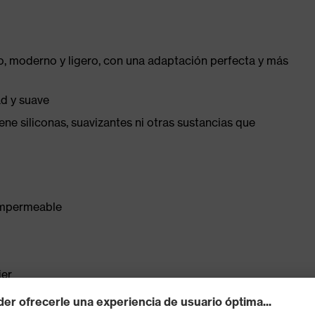
, moderno y ligero, con una adaptación perfecta y más
ad y suave
ene siliconas, suavizantes ni otras sustancias que
 impermeable
jer
ble (N.° de art.: 86937-9)