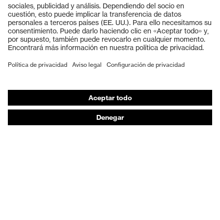
Cascos protectores
Cierre
Cordones de zapato
Guantes de seguridad
Puntera de plástico uvex
Puntera
Calzado de protección
xenova®
EPI individual
Máscaras de protección respiratoria
Protección de los oídos
Ropa de protección y ropa de trabajo
Asesoramiento de productos
De la cabeza a los pies: uvex Safety Expert System
Protección para las manos: uvex Chemical Expert
System
Protección respiratoria: uvex Respiratory Expert
System