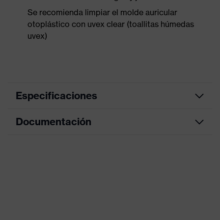
Se recomienda limpiar el molde auricular
otoplástico con uvex clear (toallitas húmedas
uvex)
Especificaciones
Documentación
Nanorrecubrimiento
antibacteriano, Cordón extraíble,
Fácil manejo con un cómodo
Equipamiento
hueco de agarre, Varios grosores
Declaración de conformidad CE
del filtro disponibles, Cordón con
longitud ajustable, Fácil manejo
Portal de descarga de la declaración de
con agarre cómodo
conformidad CE
Diseño
media concha