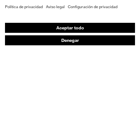
EPI individual
Máscaras de protección respiratoria
Protección de los oídos
Ropa de protección y ropa de trabajo
Asesoramiento de productos
De la cabeza a los pies: uvex Safety Expert System
Protección para las manos: uvex Chemical Expert
System
Protección respiratoria: uvex Respiratory Expert
System
Protección ocular: Configurador de gafas
protectoras
Tecnologías