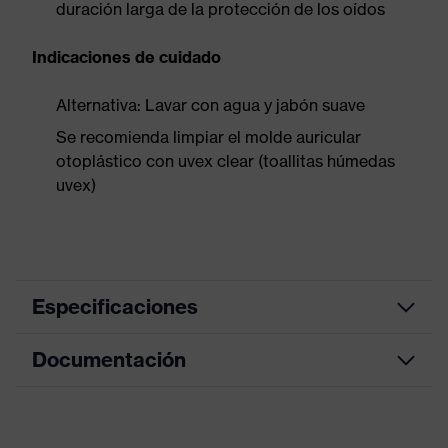
duración larga de la protección de los oídos
Indicaciones de cuidado
Alternativa: Lavar con agua y jabón suave
Se recomienda limpiar el molde auricular
otoplástico con uvex clear (toallitas húmedas
uvex)
Especificaciones
Documentación
Nanorrecubrimiento
antibacteriano, Cordón extraíble,
Varios grosores del filtro
Equipamiento
disponibles, Cordón con longitud
Declaración de conformidad CE
ajustable, Fácil manejo con agarre