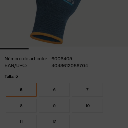
Número de artículo:
6006405
EAN/UPC:
4048612086704
Talla: 5
5
6
7
8
9
10
11
12