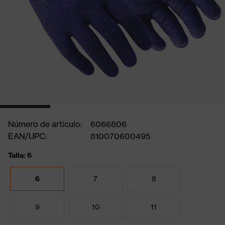
Número de artículo:
6066806
EAN/UPC:
810070600495
Talla: 6
6
7
8
9
10
11