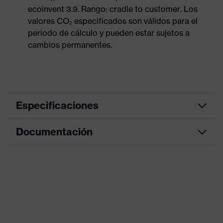
ecoinvent 3.9. Rango: cradle to customer. Los
valores CO₂ especificados son válidos para el
periodo de cálculo y pueden estar sujetos a
cambios permanentes.
Especificaciones
Documentación
color de
búsqueda
gris, azul
(filtro)
Hoja de datos
Información
sobre
Libre de aceleradores alergénicos
Declaración de conformidad CE
alergenos
Portal de descarga de la declaración de
Modelo
Con puño de punto