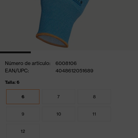
Número de artículo:
6008106
EAN/UPC:
4048612051689
Talla: 6
6
7
8
9
10
11
12