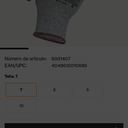
Número de artículo:
6031407
EAN/UPC:
4048612010686
Talla: 7
7
8
9
10