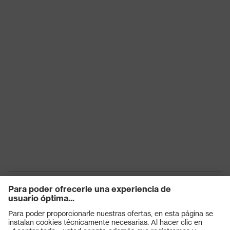
contra riesgos
contacto
térmicos
Sello de
Made in Germany
calidad uvex
Tecnología
Cualidades de pantalla táctil, 3D
uvex
ErgoFlex Technology
Reutilización
Reutilizable (R)
OEKO-TEX® STANDARD 100,
Certificados
Adecuado para el contacto con
alimentos
Espesor del
0.40
revestimiento
Longitud del
35
guante