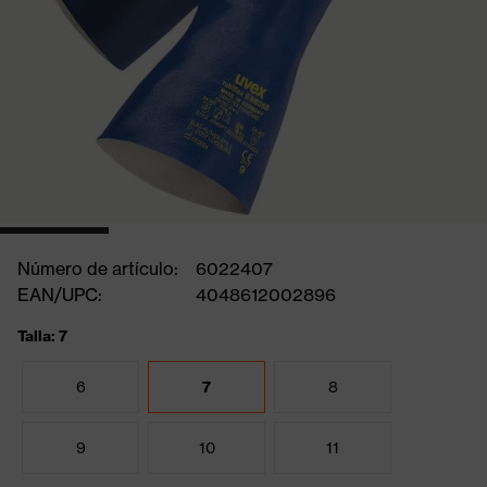
Número de artículo:
6022407
EAN/UPC:
4048612002896
Talla: 7
6
7
8
9
10
11