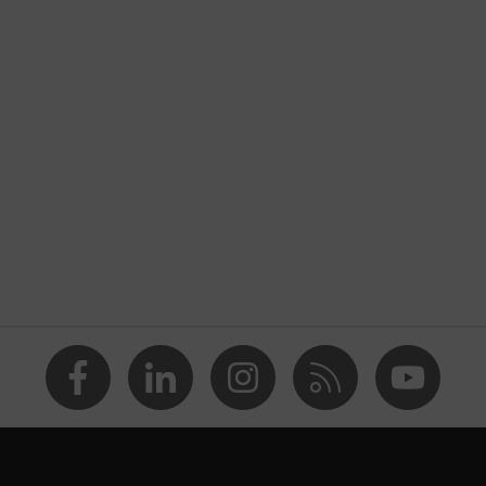
a la manipulación y la transformación de alimentos
ontra productos químicos
5% (O), Formaldehído 37% (T), Peróxido de hidrógeno 30%
% (K), n-Heptano (J)
rburos alifáticos, Protección contra soluciones alcalinas,
s minerales, Protección contra aldehídos
or por contacto