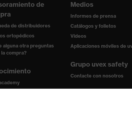
soramiento de
Medios
pra
Informes de prensa
eda de distribuidores
Catálogos y folletos
os ortopédicos
Vídeos
e alguna otra preguntas
Aplicaciones móviles de u
 la compra?
0, Adecuado para el contacto con alimentos
Grupo uvex safety
ocimiento
Contacte con nosotros
 academy
2018, EN 407:2020, EN 388:2016 + A1:2018, EN ISO
s y directrices
Contacto
ficados
Ofertas de trabajo
Aviso legal