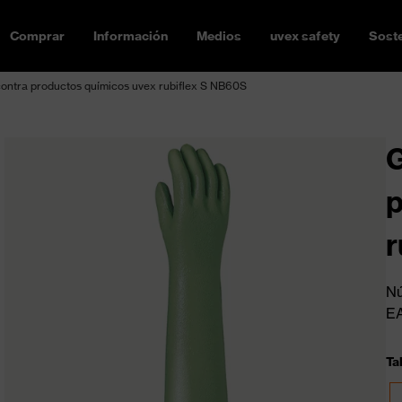
Comprar
Información
Medios
uvex safety
Soste
contra productos químicos uvex rubiflex S NB60S
G
p
r
Nú
E
Tal