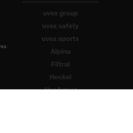
uvex group
uvex safety
uvex sports
vex
Alpina
Filtral
Heckel
HexArmor
Rainer Winter Stiftung