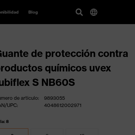
nibilidad
Blog
uante de protección contra
roductos químicos uvex
ubiflex S NB60S
mero de artículo:
9893055
AN/UPC:
4048612002971
la: 8