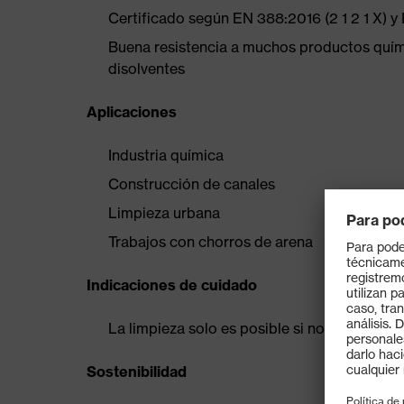
Certificado según EN 388:2016 (2 1 2 1 X) y
Buena resistencia a muchos productos químic
disolventes
Aplicaciones
Industria química
Construcción de canales
Limpieza urbana
Trabajos con chorros de arena
Indicaciones de cuidado
La limpieza solo es posible si no se ha tra
Sostenibilidad