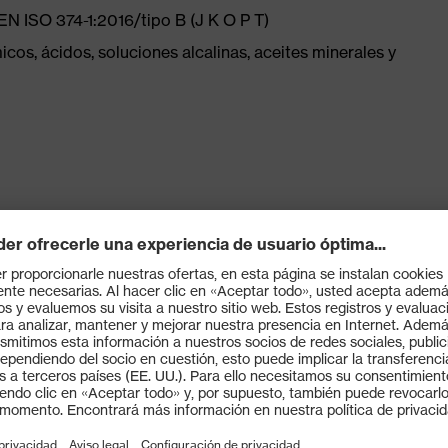
 EN ISO 374-1:2016/tipo B (J K O P T)
os, ácidos, soluciones alcalinas, aceites minerales y
bajado con químicos agresivos