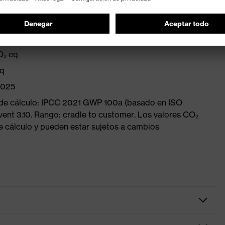
n: 0.02 kg CO₂ eq
O₂ eq
eq
2025
 de cálculo: IPCC 2021 GWP 100a (basado en ISO
vent 3.10. Rango: cradle to customer. Los valores CO₂
e cálculo y pueden estar sujetos a cambios