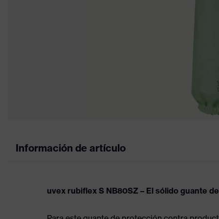
Información de artículo
uvex rubiflex S NB80SZ – El sólido guante d
Para este guante de protección contra producto