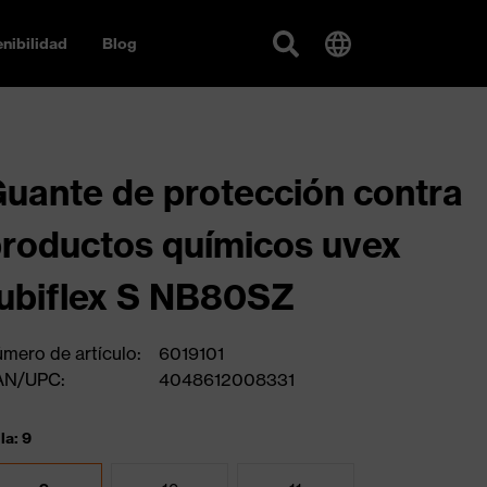
nibilidad
Blog
uante de protección contra
roductos químicos uvex
ubiflex S NB80SZ
mero de artículo:
6019101
AN/UPC:
4048612008331
la: 9