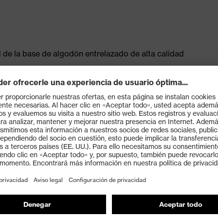
l de la base de algodón entrelazado de alta calidad
KO-TEX® 100
 EN ISO 374-1:2016/tipo B (J K O P T)
acias al robusto revestimiento
os, ácidos, soluciones alcalinas, aceites minerales y