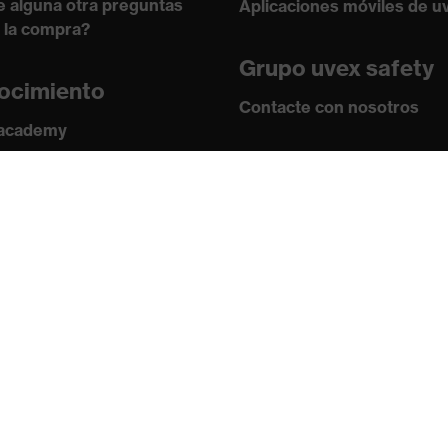
e alguna otra preguntas
Aplicaciones móviles de u
 la compra?
0, Adecuado para el contacto con alimentos
Grupo uvex safety
2018, EN 407:2020, EN 388:2016 + A1:2018, EN ISO
ocimiento
Contacte con nosotros
 academy
s y directrices
Contacto
ficados
Ofertas de trabajo
Aviso legal
Política de privaci
Boletín
Suscribirse
Cambiar datos