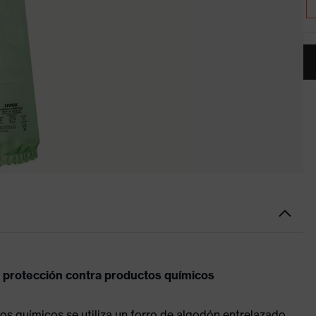
e protección contra productos químicos
s químicos se utiliza un forro de algodón entrelazado