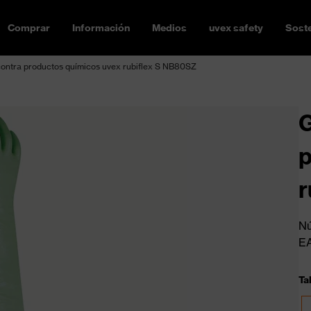
Comprar
Información
Medios
uvex safety
Soste
contra productos químicos uvex rubiflex S NB80SZ
G
p
r
Nú
E
Tal