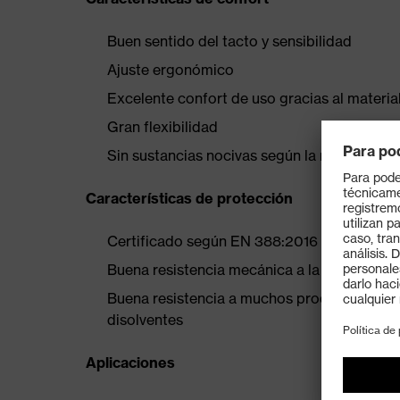
Buen sentido del tacto y sensibilidad
Ajuste ergonómico
Excelente confort de uso gracias al materia
Gran flexibilidad
Sin sustancias nocivas según la norma OE
Características de protección
Certificado según EN 388:2016 (2 1 2 1 X) y
Buena resistencia mecánica a la abrasión gr
Buena resistencia a muchos productos químic
disolventes
Aplicaciones