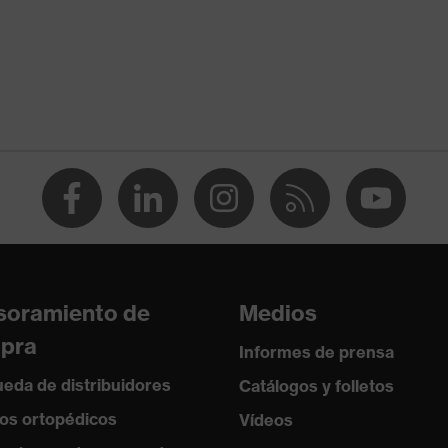
a la manipulación y la transformación de alimentos
ontra productos químicos
5% (O), Formaldehído 37% (T), Peróxido de hidrógeno 30%
% (K), n-Heptano (J)
rburos alifáticos, Protección contra soluciones alcalinas,
s minerales, Protección contra aldehídos
or por contacto
soramiento de
Medios
pra
Informes de prensa
eda de distribuidores
Catálogos y folletos
os ortopédicos
Vídeos