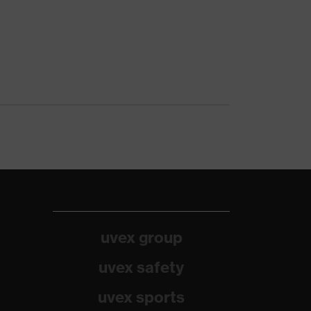
uvex group
uvex safety
uvex sports