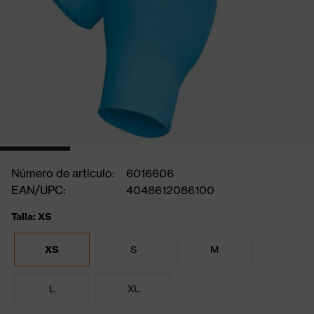
Número de artículo:
6016606
EAN/UPC:
4048612086100
Talla: XS
XS
S
M
L
XL