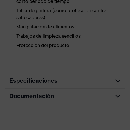
corto periodo de tiempo
Taller de pintura (como protección contra
salpicaduras)
Manipulación de alimentos
Trabajos de limpieza sencillos
Protección del producto
Especificaciones
Documentación
color de
búsqueda
azul
(filtro)
Hoja de datos
Modelo
Con borde enrollado