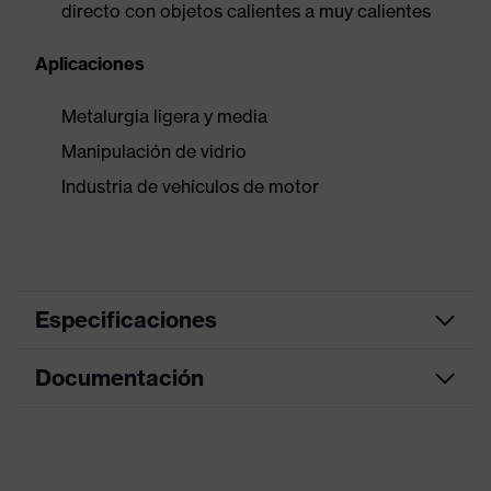
directo con objetos calientes a muy calientes
Aplicaciones
Metalurgia ligera y media
Manipulación de vidrio
Industria de vehículos de motor
Especificaciones
Documentación
color de
búsqueda
amarillo
(filtro)
Hoja de datos
Modelo
Con puño de punto