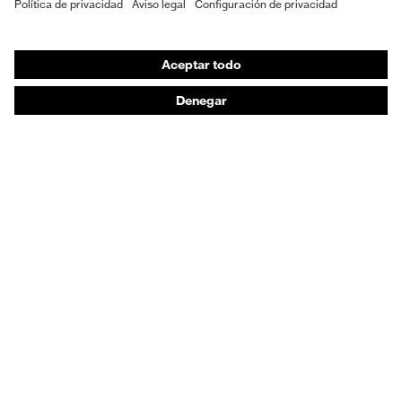
EPI individual
Máscaras de protección respiratoria
Protección de los oídos
Ropa de protección y ropa de trabajo
Asesoramiento de productos
De la cabeza a los pies: uvex Safety Expert System
Protección para las manos: uvex Chemical Expert
System
Protección respiratoria: uvex Respiratory Expert
System
Protección ocular: Configurador de gafas
protectoras
Tecnologías
Reconocimientos