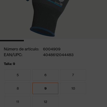
Número de artículo:
6004909
EAN/UPC:
4048612044483
Talla: 9
5
6
7
8
9
10
11
12