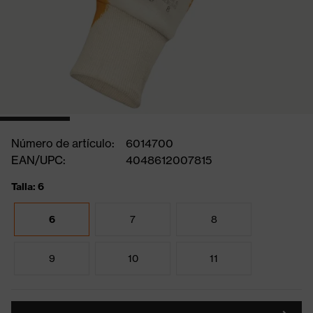
Número de artículo:
6014700
EAN/UPC:
4048612007815
Talla: 6
6
7
8
9
10
11