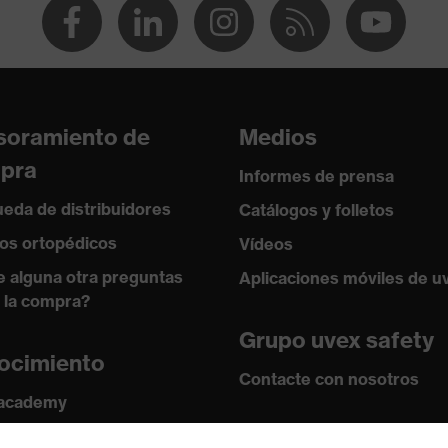
 EN 388:2016 + A1:2018, EN ISO 21420:2020
soramiento de
Medios
pra
Informes de prensa
eda de distribuidores
Catálogos y folletos
os ortopédicos
Vídeos
e alguna otra preguntas
Aplicaciones móviles de u
 la compra?
Grupo uvex safety
ocimiento
Contacte con nosotros
 academy
s y directrices
Contacto