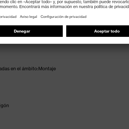
 gracias a la estructura multicapa para una vida útil
s y oleosas
adas en el ámbito:Montaje
igón