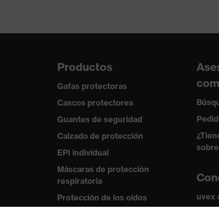
Norma
EN 407:2020,
Productos
Ase
com
Gafas protectoras
Búsqu
Cascos protectores
Pedid
Guantes de seguridad
¿Tien
Calzado de protección
sobre
EPI individual
Máscaras de protección
Con
respiratoria
uvex
Protección de los oídos
Norma
Ropa de protección y ropa de