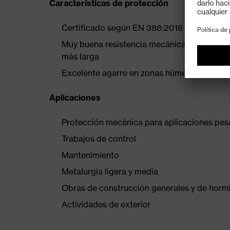
Características de protección
Certificado según EN 388:2016 (3 1 2 1 X)
Muy buena resistencia mecánica a la abrasión
más larga
Excelente agarre en zonas húmedas, mojada
Aplicaciones
Protección mecánica para aplicaciones pes
Trabajos de control
Mantenimiento
Metalurgia ligera y media
Obras de construcción generales y de horm
Actividades de exterior