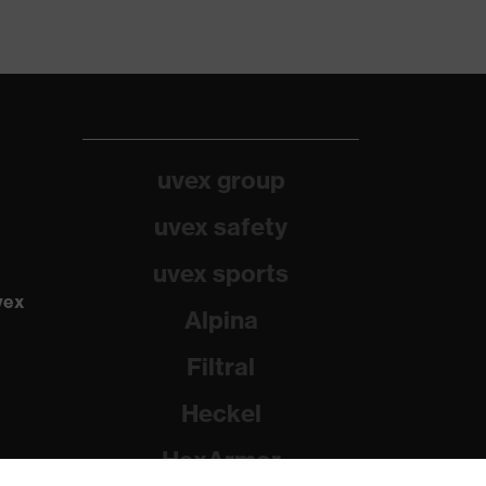
uvex group
uvex safety
uvex sports
vex
Alpina
Filtral
Heckel
HexArmor