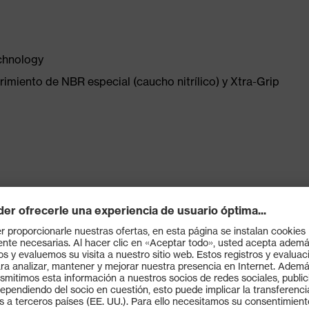
chnology
imiento de NBR especial (caucho nitrílico) y Xtra-Grip
bsorción de vapor de agua del forro de algodón
KO-TEX® 100