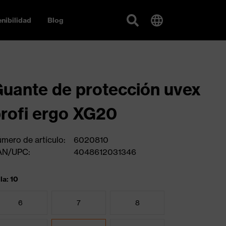
nibilidad
Blog
uante de protección uvex
rofi ergo XG20
mero de artículo:
6020810
AN/UPC:
4048612031346
la: 10
6
7
8