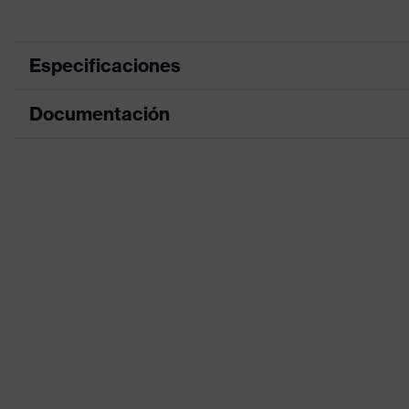
Especificaciones
Documentación
color de búsqueda (filtro)
negro, naranj
Modelo
Con puño de
Hoja de datos
Recubrimiento
NBR, XtraGr
Declaración de conformidad CE
Superficie de revestimiento
Dorso de la 
Portal de descarga de la declaración de c
Denominación de familia de
uvex profi er
productos
Idoneidad para el entorno de
Adecuado par
trabajo
húmedos y ol
Sexo
Unisex