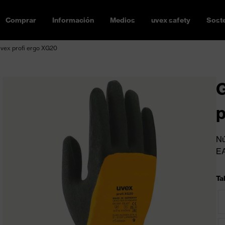
Comprar
Información
Medios
uvex safety
Soste
uvex profi ergo XG20
G
p
Nú
E
Tal