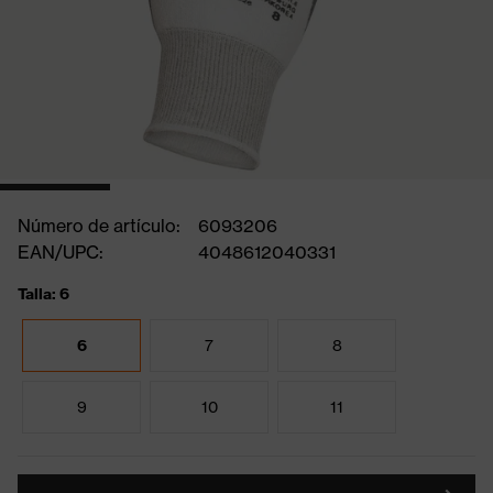
Número de artículo:
6093206
EAN/UPC:
4048612040331
Talla: 6
6
7
8
9
10
11