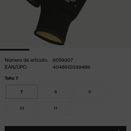
Número de artículo:
6059307
EAN/UPC:
4048612039489
Talla: 7
7
8
9
10
11