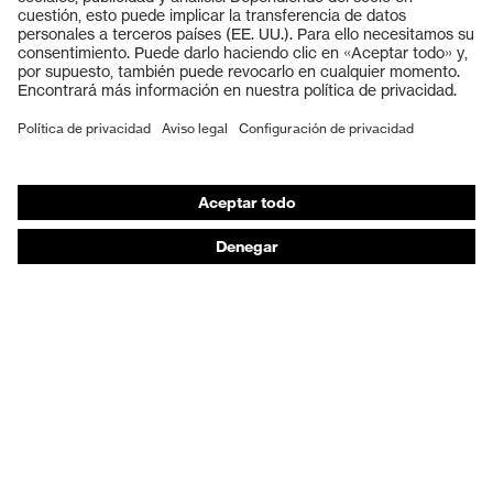
Cascos protectores
Guantes de seguridad
Calzado de protección
EPI individual
Máscaras de protección respiratoria
Protección de los oídos
Ropa de protección y ropa de trabajo
Asesoramiento de productos
De la cabeza a los pies: uvex Safety Expert System
Protección para las manos: uvex Chemical Expert
System
Protección respiratoria: uvex Respiratory Expert
System