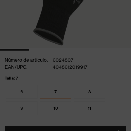
Número de artículo:
6024807
EAN/UPC:
4048612019917
Talla: 7
6
7
8
9
10
11