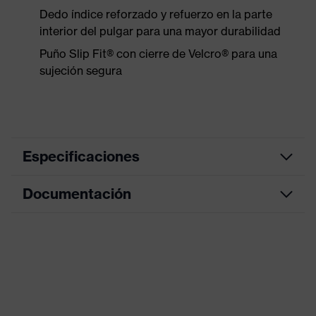
Dedo índice reforzado y refuerzo en la parte
interior del pulgar para una mayor durabilidad
Puño Slip Fit® con cierre de Velcro® para una
sujeción segura
Especificaciones
Documentación
color de
búsqueda
gris, naranja
(filtro)
Hoja de datos
Con puño, Con protectores en el
Modelo
dorso
Recubrimiento
Sin recubrimiento