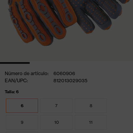
Número de artículo:
6060906
EAN/UPC:
812013029035
Talla: 6
6
7
8
9
10
11