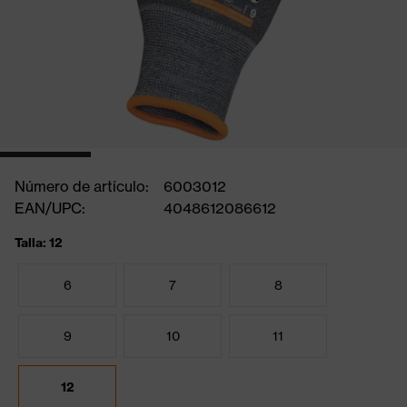
Número de artículo:
6003012
EAN/UPC:
4048612086612
Talla: 12
6
7
8
9
10
11
12