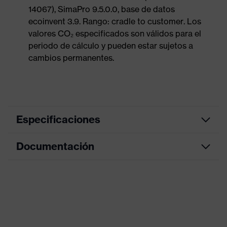
14067), SimaPro 9.5.0.0, base de datos
ecoinvent 3.9. Rango: cradle to customer. Los
valores CO₂ especificados son válidos para el
periodo de cálculo y pueden estar sujetos a
cambios permanentes.
Especificaciones
Documentación
Color de
antracita, gris moteado
marketing
Hoja de datos
color de
búsqueda
gris, negro
(filtro)
Declaración de conformidad CE
Con puño de punto, Con refuerzo