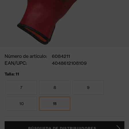
Número de artículo:
6084211
EAN/UPC:
4048612108109
Talla: 11
7
8
9
10
11
BÚSQUEDA DE DISTRIBUIDORES