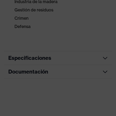
Industria de la madera
Gestión de residuos
Crimen
Defensa
Especificaciones
Documentación
color de
búsqueda
gris
(filtro)
Hoja de datos
Modelo
Con puño
Recubrimiento
Sin recubrimiento