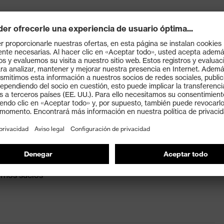
ara la protección contra impactos
tra productos químicos)
mica hasta 100 °C
ornos sucios