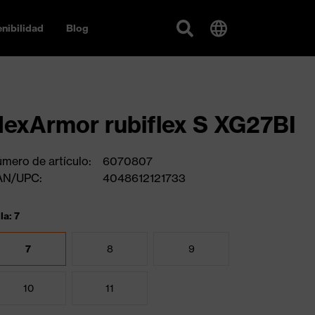
nibilidad
Blog
exArmor rubiflex S XG27BI
mero de artículo:
6070807
AN/UPC:
4048612121733
la: 7
7
8
9
10
11