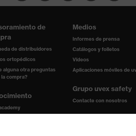
100
soramiento de
Medios
pra
Informes de prensa
2018, EN 407:2020, EN 388:2016 + A1:2018, EN ISO
eda de distribuidores
Catálogos y folletos
os ortopédicos
Vídeos
e alguna otra preguntas
Aplicaciones móviles de u
 la compra?
Grupo uvex safety
ocimiento
Contacte con nosotros
 academy
s y directrices
Contacto
ficados
Ofertas de trabajo