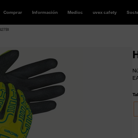
Comprar
Información
Medios
uvex safety
Soste
G27BI
H
Nú
E
Tal