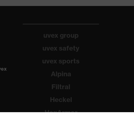
uvex group
uvex safety
uvex sports
vex
Alpina
Filtral
Heckel
HexArmor
Rainer Winter Stiftung