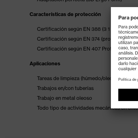
Características de protección
Certificación según EN 388 (3 1 2 1 X) y P p
Certificación según EN 374 (protección con
Certificación según EN 407 Protección tér
Aplicaciones
Tareas de limpieza (húmedo/oleoso)
Trabajos en/con tuberías
Trabajo en metal oleoso
Todo tipo de actividades mecánicas en ent