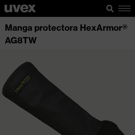
Manga protectora HexArmor®
AG8TW