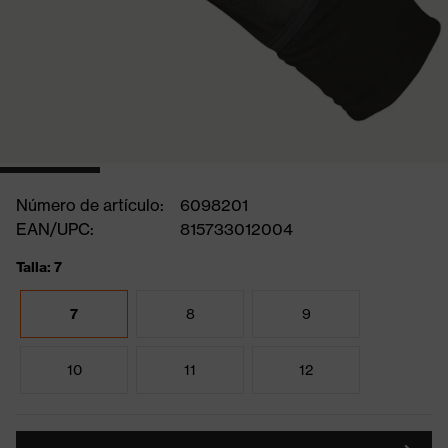
Número de artículo:
6098201
EAN/UPC:
815733012004
Talla: 7
7
8
9
10
11
12