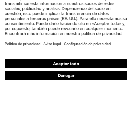
Gafas protectoras
Cascos protectores
Guantes de seguridad
Calzado de protección
EPI individual
Máscaras de protección respiratoria
Protección de los oídos
Ropa de protección y ropa de trabajo
Asesoramiento de productos
De la cabeza a los pies: uvex Safety Expert System
Protección para las manos: uvex Chemical Expert
System
Protección respiratoria: uvex Respiratory Expert